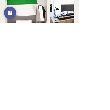
Kontaktangaben
site-works AG, Wilhelm-Leuschner-Straße,
Frankfurt am Main, Germany
06995109500
info@beyondtheplate.de
Zur Raumübersicht
Wunschtermin & Infos anfragen