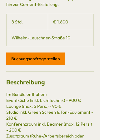
hin zur Content-Erstellung.
1.600
Euro
8 Std.
8
€ 1.600
S
t
Wilhelm-Leuschner-Straße 10
d
.
Buchungsanfrage stellen
Beschreibung
Im Bundle enthalten:
Eventküche (inkl. Lichttechnik) - 900 €
Lounge (max. 5 Pers.) - 90 €
Studio inkl. Green Screen & Ton-Equipment -
210 €
Konferenzraum inkl. Beamer (max. 12 Pers.)
- 200 €
Zusatzraum (Ruhe-/Arbeitsbereich oder